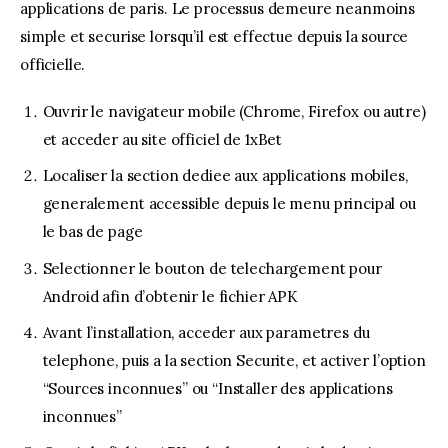
applications de paris. Le processus demeure neanmoins
simple et securise lorsqu’il est effectue depuis la source
officielle.
Ouvrir le navigateur mobile (Chrome, Firefox ou autre)
et acceder au site officiel de 1xBet
Localiser la section dediee aux applications mobiles,
generalement accessible depuis le menu principal ou
le bas de page
Selectionner le bouton de telechargement pour
Android afin d’obtenir le fichier APK
Avant l’installation, acceder aux parametres du
telephone, puis a la section Securite, et activer l’option
“Sources inconnues” ou “Installer des applications
inconnues”