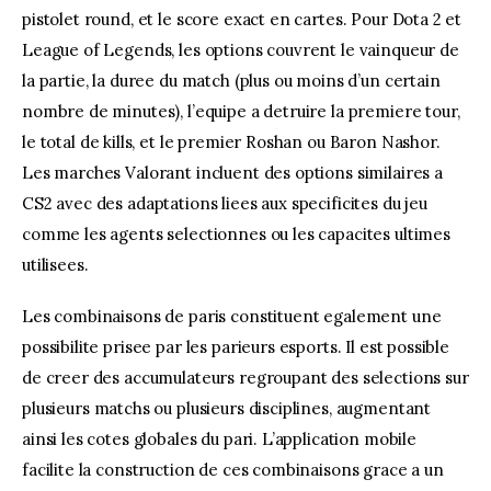
pistolet round, et le score exact en cartes. Pour Dota 2 et
League of Legends, les options couvrent le vainqueur de
la partie, la duree du match (plus ou moins d’un certain
nombre de minutes), l’equipe a detruire la premiere tour,
le total de kills, et le premier Roshan ou Baron Nashor.
Les marches Valorant incluent des options similaires a
CS2 avec des adaptations liees aux specificites du jeu
comme les agents selectionnes ou les capacites ultimes
utilisees.
Les combinaisons de paris constituent egalement une
possibilite prisee par les parieurs esports. Il est possible
de creer des accumulateurs regroupant des selections sur
plusieurs matchs ou plusieurs disciplines, augmentant
ainsi les cotes globales du pari. L’application mobile
facilite la construction de ces combinaisons grace a un