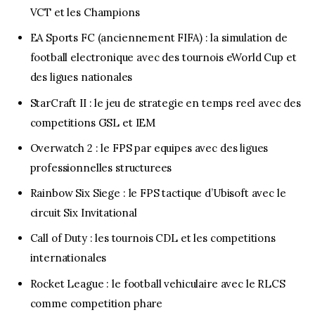
VCT et les Champions
EA Sports FC (anciennement FIFA) : la simulation de
football electronique avec des tournois eWorld Cup et
des ligues nationales
StarCraft II : le jeu de strategie en temps reel avec des
competitions GSL et IEM
Overwatch 2 : le FPS par equipes avec des ligues
professionnelles structurees
Rainbow Six Siege : le FPS tactique d’Ubisoft avec le
circuit Six Invitational
Call of Duty : les tournois CDL et les competitions
internationales
Rocket League : le football vehiculaire avec le RLCS
comme competition phare