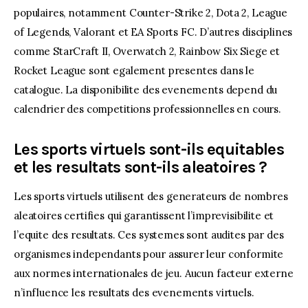
populaires, notamment Counter-Strike 2, Dota 2, League
of Legends, Valorant et EA Sports FC. D’autres disciplines
comme StarCraft II, Overwatch 2, Rainbow Six Siege et
Rocket League sont egalement presentes dans le
catalogue. La disponibilite des evenements depend du
calendrier des competitions professionnelles en cours.
Les sports virtuels sont-ils equitables
et les resultats sont-ils aleatoires ?
Les sports virtuels utilisent des generateurs de nombres
aleatoires certifies qui garantissent l’imprevisibilite et
l’equite des resultats. Ces systemes sont audites par des
organismes independants pour assurer leur conformite
aux normes internationales de jeu. Aucun facteur externe
n’influence les resultats des evenements virtuels.