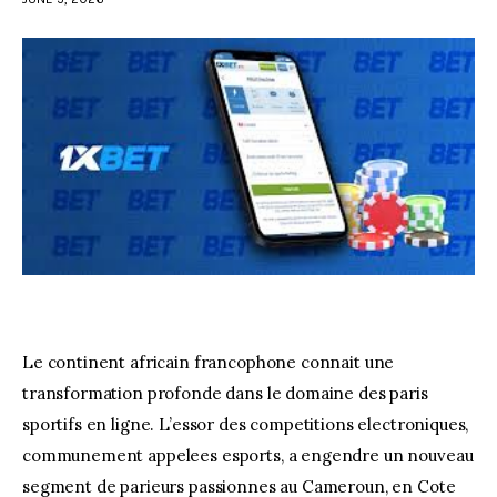
facebook
twitter-
youtube-
x
1
Le continent africain francophone connait une
transformation profonde dans le domaine des paris
sportifs en ligne. L’essor des competitions electroniques,
communement appelees esports, a engendre un nouveau
segment de parieurs passionnes au Cameroun, en Cote