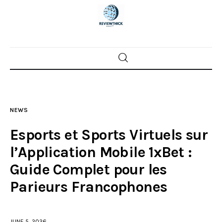
Home
News
NEWS
Trenton shootings
Esports et Sports Virtuels sur
Police investigations
l’Application Mobile 1xBet :
Guide Complet pour les
Local incidents
Parieurs Francophones
JUNE 5, 2026