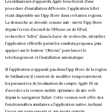
Les utilisateurs d’appareils Apple beneficient d’une
procedure d’installation differente, l’application 1xBet
etant disponible sur l’App Store dans certaines regions.
La demarche se deroule comme suit : ouvrir l’App Store
depuis l’ecran d’accueil de l’iPhone ou de l’iPad,
rechercher “1xBet” dans la barre de recherche, identifier
l’application officielle parmi les resultats proposes, puis
appuyer sur le bouton “Obtenir” pour lancer le
telechargement et l’installation automatique.
Si l’application n’apparait pas dans l’App Store de la region
de l’utilisateur, il convient de modifier temporairement
les parametres de localisation du compte Apple ID ou
d’acceder a la version mobile optimisee du site web
depuis le navigateur Safari. Cette version web offre des
fonctionnalites similaires a l’application native, incluant
l’acces aux paris esports et aux sports virtuels.