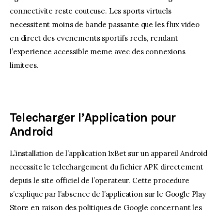
connectivite reste couteuse. Les sports virtuels
necessitent moins de bande passante que les flux video
en direct des evenements sportifs reels, rendant
l’experience accessible meme avec des connexions
limitees.
Telecharger l’Application pour
Android
L’installation de l’application 1xBet sur un appareil Android
necessite le telechargement du fichier APK directement
depuis le site officiel de l’operateur. Cette procedure
s’explique par l’absence de l’application sur le Google Play
Store en raison des politiques de Google concernant les